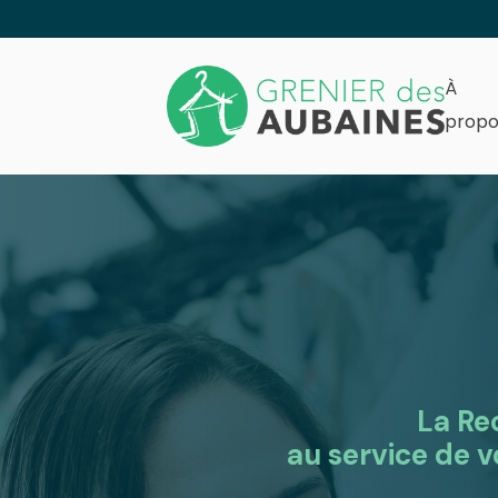
À
propo
La
Re
au service de