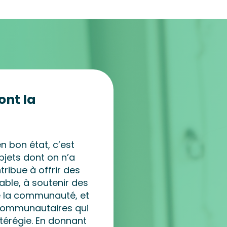
ont la
n bon état, c’est
bjets dont on n’a
ribue à offrir des
able, à soutenir des
e la communauté, et
communautaires qui
térégie. En donnant