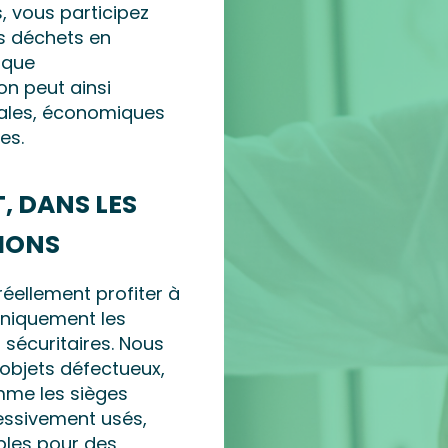
, vous participez
s déchets en
 que
on peut ainsi
ales, économiques
es.
, DANS LES
IONS
éellement profiter à
uniquement les
 sécuritaires. Nous
objets défectueux,
mme les sièges
cessivement usés,
les pour des