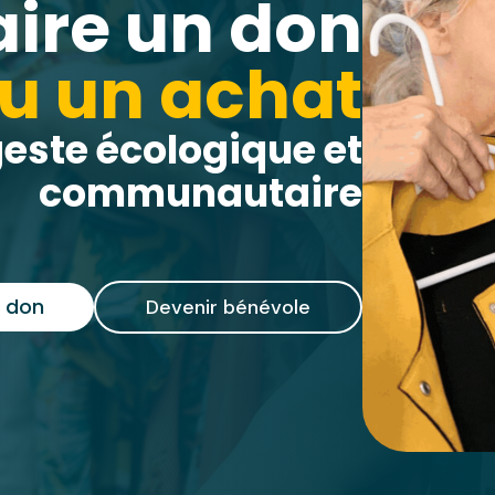
aire un don
u un achat
geste écologique et
communautaire
n don
Devenir bénévole