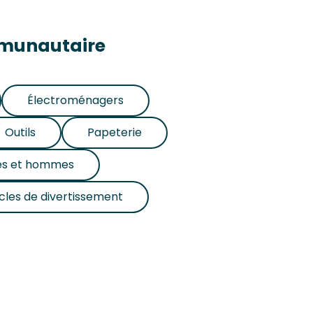
mmunautaire
Électroménagers
Outils
Papeterie
es et hommes
icles de divertissement