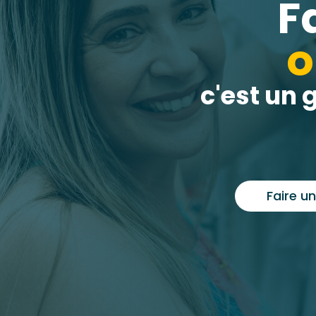
F
o
c'est un 
Faire u